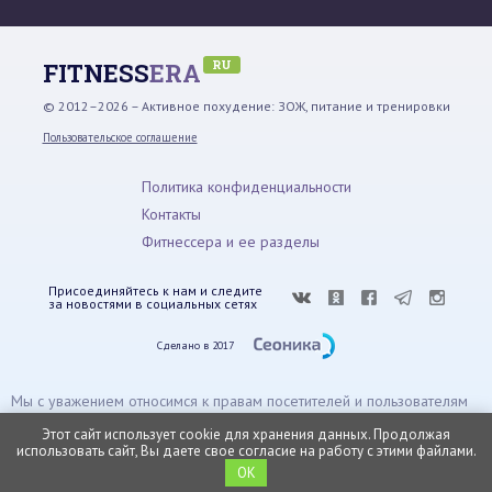
RU
FITNESS
ERA
© 2012–2026 – Активное похудение: ЗОЖ, питание и тренировки
Пользовательское соглашение
Политика конфиденциальности
Контакты
Фитнессера и ее разделы
Присоединяйтесь к нам и следите
за новостями в социальных сетях
Сделано в 2017
Мы с уважением относимся к правам посетителей и пользователям
сайта. При запросе, обработке и использовании персональных
Этот сайт использует cookie для хранения данных. Продолжая
данных мы строго соблюдаем все предписания законов о защите
использовать сайт, Вы даете свое согласие на работу с этими файлами.
информации.
OK