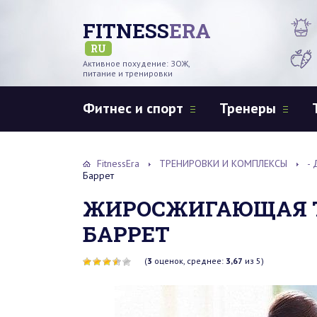
FITNESS
ERA
RU
Активное похудение: ЗОЖ,
питание и тренировки
Фитнес и спорт
Тренеры
FitnessEra
ТРЕНИРОВКИ И КОМПЛЕКСЫ
- 
Баррет
ЖИРОСЖИГАЮЩАЯ Т
БАРРЕТ
(
3
оценок, среднее:
3,67
из 5)