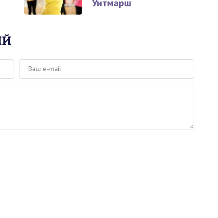
Уитмарш
ИЙ