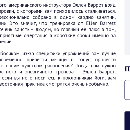
ого американского инструктора Эллен Баррет вряд
ировки, с которыми вам приходилось сталкиваться.
фессионально собрано в одном кардио занятии,
и. Это значит, что тренировка от Еllen Вarrett
очень занятым людям, но главный ее плюс в том,
приятные очертания в короткие сроки именно за
лений.
босиком, из-за специфики упражнений вам лучше
овременно привести мышцы в тонус, провести
о своим чувством равновесия? Тогда вам нужно
П
стного и энергичного тренера – Эллен Баррет.
если вы не относитесь к поклонникам йоги, вам
 восточная практика смотрится очень необычно.