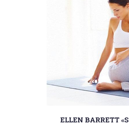
ЕLLEN ВARRETT «S