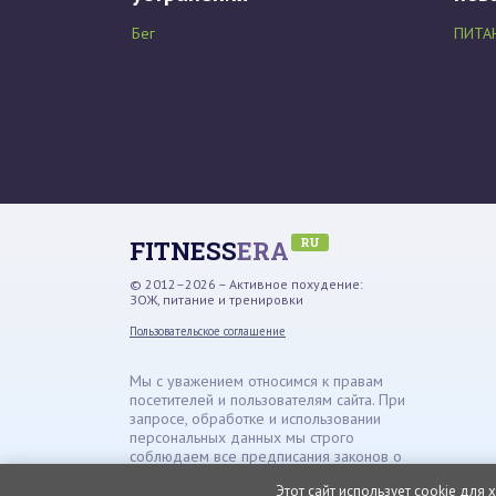
Бег
ПИТА
RU
FITNESS
ERA
© 2012–2026 – Активное похудение:
ЗОЖ, питание и тренировки
Пользовательское соглашение
Мы с уважением относимся к правам
посетителей и пользователям сайта. При
запросе, обработке и использовании
персональных данных мы строго
соблюдаем все предписания законов о
защите информации.
Этот сайт использует cookie для