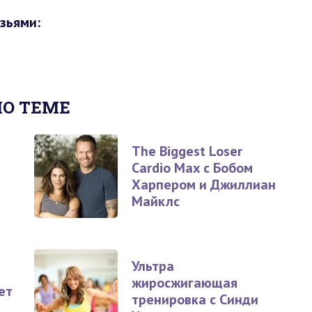
зьями:
ПО ТЕМЕ
The Biggest Loser
Cardio Max c Бобом
Харпером и Джиллиан
Майклс
Ультра
жиросжигающая
ет
тренировка с Синди